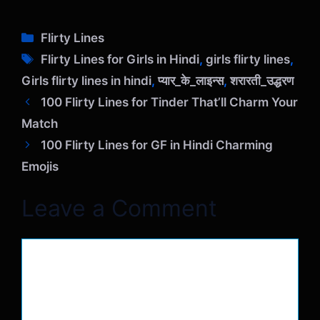
C
Flirty Lines
a
T
Flirty Lines for Girls in Hindi
,
girls flirty lines
,
t
a
Girls flirty lines in hindi
,
प्यार_के_लाइन्स
,
शरारती_उद्धरण
e
g
100 Flirty Lines for Tinder That’ll Charm Your
g
s
o
Match
r
100 Flirty Lines for GF in Hindi Charming
i
Emojis
e
s
Leave a Comment
Comment