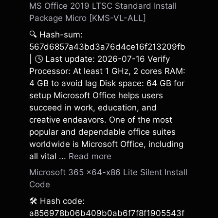
MS Office 2019 LTSC Standard Install
Package Micro [KMS-VL-ALL]
🔍 Hash-sum:
567d6857a43bd3a76d4ce16f213209fb
| 🕓 Last update: 2026-07-16 Verify
Processor: At least 1 GHz, 2 cores RAM:
4 GB to avoid lag Disk space: 64 GB for
setup Microsoft Office helps users
succeed in work, education, and
creative endeavors. One of the most
popular and dependable office suites
worldwide is Microsoft Office, including
all vital ...
Read more
Microsoft 365 x64-x86 Lite Silent Install
Code
🛠 Hash code:
a856978b06b409b0ab6f7f8f1905543f