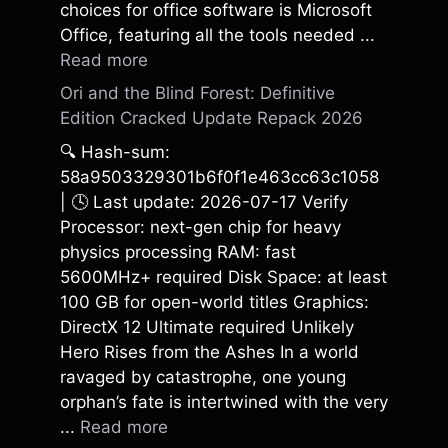
choices for office software is Microsoft
Office, featuring all the tools needed ...
Read more
Ori and the Blind Forest: Definitive
Edition Cracked Update Repack 2026
🔍 Hash-sum:
58a9503329301b6f0f1e463cc63c1058
| 🕓 Last update: 2026-07-17 Verify
Processor: next-gen chip for heavy
physics processing RAM: fast
5600MHz+ required Disk Space: at least
100 GB for open-world titles Graphics:
DirectX 12 Ultimate required Unlikely
Hero Rises from the Ashes In a world
ravaged by catastrophe, one young
orphan’s fate is intertwined with the very
...
Read more